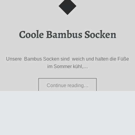
Coole Bambus Socken
Unsere Bambus Socken sind weich und halten die Füße
im Sommer kühl,…
“Coole Bambus Socken”
Continue reading
…
© 2026
Tee und Natur Dresden
|
Using
Receptar
WordPress
theme.
|
Datenschutzerklärung
|
Back to top ↑